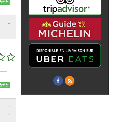
rifié
-
-
rifié
-
-