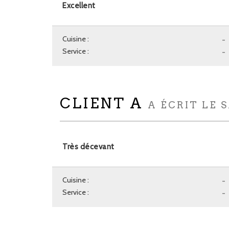
Excellent
Cuisine :
-
Service :
-
CLIENT A
A ÉCRIT LE S
Très décevant
Cuisine :
-
Service :
-