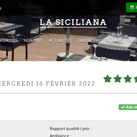
s
LA SICILIANA
N D'ACCÈS
HORAIRES
ACTUALITÉS
GALERIE PHOTO
AVIS
PRI
MERCREDI 16 FÉVRIER 2022
Avis vé
Rapport qualité / prix :
Ambiance :