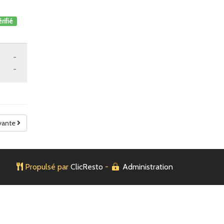
rifié
-
-
vante
Propulsé par
ClicResto
-
Administration