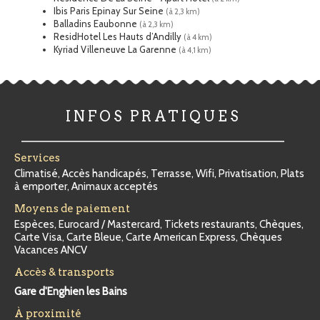
Ibis Paris Epinay Sur Seine
(à 2,3 km)
Balladins Eaubonne
(à 2,3 km)
ResidHotel Les Hauts d’Andilly
(à 4 km)
Kyriad Villeneuve La Garenne
(à 4,1 km)
INFOS PRATIQUES
Services
Climatisé, Accès handicapés, Terrasse, Wifi, Privatisation, Plats
à emporter, Animaux acceptés
Moyens de paiement
Espèces, Eurocard / Mastercard, Tickets restaurants, Chèques,
Carte Visa, Carte Bleue, Carte American Express, Chèques
Vacances ANCV
Accès & transports
Gare d'Enghien les Bains
À proximité