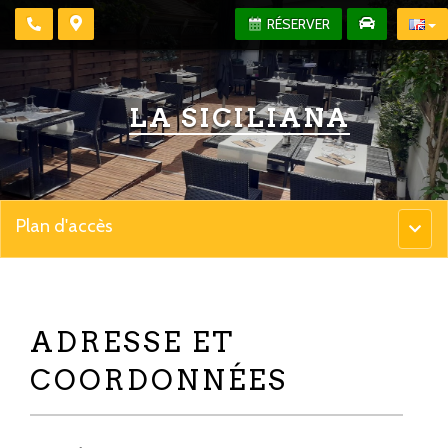
RÉSERVER
LA SICILIANA
Plan d'accès
Menu
princip
ADRESSE ET
COORDONNÉES