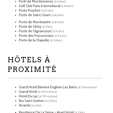
Forêt de Montmorency
(à 6,4 km)
Golf Club Paris International
(à 8,4 km)
Porte Pouchet
(à 8,7 km)
Porte de Saint-Ouen
(à 8,8 km)
Porte de Montmartre
(à 8,9 km)
Porte de Clichy
(à 9 km)
Porte de Clignancourt
(à 9,1 km)
Porte des Poissonniers
(à 9,2 km)
Porte de la Chapelle
(à 9,4 km)
HÔTELS À
PROXIMITÉ
Grand Hotel Barriere Enghien Les Bains
(à 704 mètres)
Grand Hotel
(à 739 mètres)
Hotel Du Lac
(à 797 mètres)
Ibis Saint Gratien
(à 1,9 km)
Arcantis
(à 2 km)
Residence De La Seine - Apart Hotel
(à 2 km)