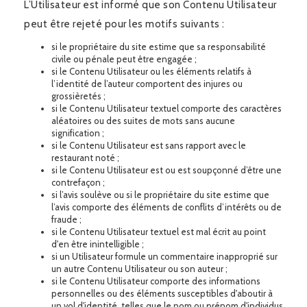
L’Utilisateur est informé que son Contenu Utilisateur
peut être rejeté pour les motifs suivants :
si le propriétaire du site estime que sa responsabilité
civile ou pénale peut être engagée ;
si le Contenu Utilisateur ou les éléments relatifs à
l’identité de l’auteur comportent des injures ou
grossièretés ;
si le Contenu Utilisateur textuel comporte des caractères
aléatoires ou des suites de mots sans aucune
signification ;
si le Contenu Utilisateur est sans rapport avec le
restaurant noté ;
si le Contenu Utilisateur est ou est soupçonné d’être une
contrefaçon ;
si l’avis soulève ou si le propriétaire du site estime que
l’avis comporte des éléments de conflits d’intérêts ou de
fraude ;
si le Contenu Utilisateur textuel est mal écrit au point
d'en être inintelligible ;
si un Utilisateur formule un commentaire inapproprié sur
un autre Contenu Utilisateur ou son auteur ;
si le Contenu Utilisateur comporte des informations
personnelles ou des éléments susceptibles d'aboutir à
un vol d'identité, telles que le nom ou prénom d'individus