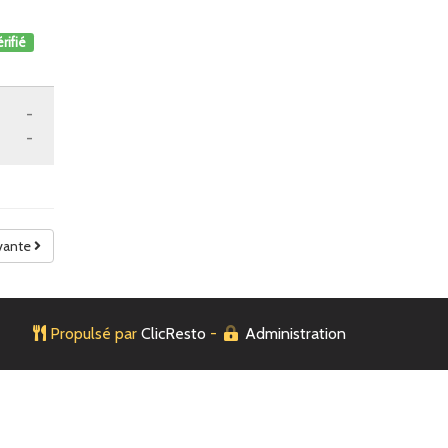
rifié
-
-
vante
Propulsé par
ClicResto
-
Administration