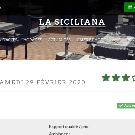
s
LA SICILIANA
N D'ACCÈS
HORAIRES
ACTUALITÉS
GALERIE PHOTO
AVIS
PRI
SAMEDI 29 FÉVRIER 2020
Avis vé
Rapport qualité / prix :
Ambiance :