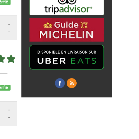
rifié
-
-
rifié
-
-